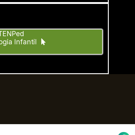
l TENPed
gia Infantil