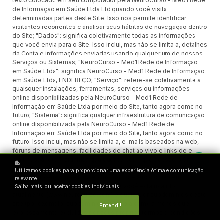
texto colocado em seu computador pela NeuroCurso - Med1 Rede
de Informação em Saúde Ltda Ltd quando você visita
determinadas partes deste Site. Isso nos permite identificar
visitantes recorrentes e analisar seus hábitos de navegação dentro
do Site; "Dados": significa coletivamente todas as informações
que você envia para o Site. Isso inclui, mas não se limita a, detalhes
da Conta e informações enviadas usando qualquer um de nossos
Serviços ou Sistemas; "NeuroCurso - Med1 Rede de Informação
em Saúde Ltda": significa NeuroCurso - Med1 Rede de Informação
em Saúde Ltda, ENDEREÇO; "Serviço": refere-se coletivamente a
quaisquer instalações, ferramentas, serviços ou informações
online disponibilizadas pela NeuroCurso - Med1 Rede de
Informação em Saúde Ltda por meio do Site, tanto agora como no
futuro; "Sistema": significa qualquer infraestrutura de comunicação
online disponibilizada pela NeuroCurso - Med1 Rede de
Informação em Saúde Ltda por meio do Site, tanto agora como no
futuro. Isso inclui, mas não se limita a, e-mails baseados na web,
fóruns de mensagens, facilidades de chat ao vivo e links de e-
mail; "Usuário(s)": significa qualquer terceiro que acesse o Site e
não esteja empregado pela NeuroCurso - Med1 Rede de
Utilizamos cookies para proporcionar uma experiência ótima e comunicação
Informação em Saúde Ltda e atuando no exercício de seu
relevante.
emprego; e "Site": significa o site que você está usando
Saiba mais
ou
aceitar cookies individuais
.
atualmente (www.neurocurso.com) e quaisquer subdomínios deste
site (por exemplo, subdominio.suaescola.com), a menos que
Entendi!
expressamente excluídos por seus próprios termos e condições."